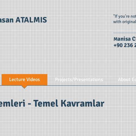
"If you're n
asan ATALMIS
with origina
anisa C
M
+90 236 
Lecture Videos
Projects/Presentations
About E
emleri - Temel Kavramlar