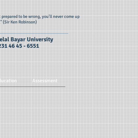
ot prepared to be wrong, you'll never come up
l" (Sir Ken Robinson)
elal B
ayar University
231 46 45 - 6551
ducation
Assessment