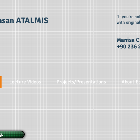
"If you're n
asan ATALMIS
with origina
anisa C
M
+90 236 
Lecture Videos
Projects/Presentations
About E
g.