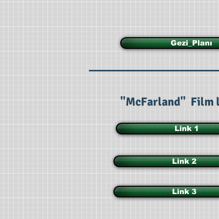
Gezi_Planı
"McFarland" Film l
Link 1
Link 2
Link 3