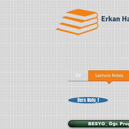
Erkan H
CV
Lecture Notes
Ders Notu_1
BESYO_ Öğr. Pro