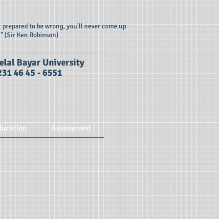
ot prepared to be wrong, you'll never come up
l" (Sir Ken Robinson)
elal B
ayar University
231 46 45 - 6551
ducation
Assessment